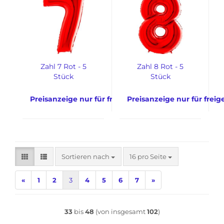
Zahl 7 Rot - 5
Zahl 8 Rot - 5
Stück
Stück
Preisanzeige nur für freigeschaltete Kunden
Preisanzeige nur für frei
Sortieren nach
pro Seite
Sortieren nach
16 pro Seite
«
1
2
3
4
5
6
7
»
33
bis
48
(von insgesamt
102
)