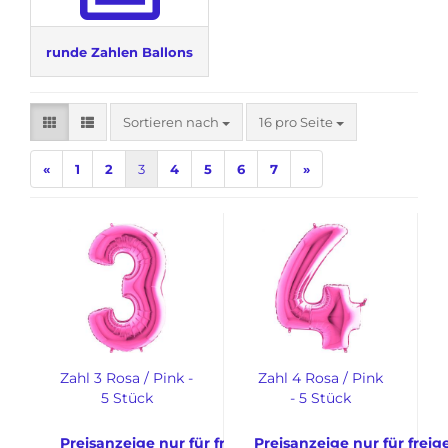
runde Zahlen Ballons
Sortieren nach
pro Seite
Sortieren nach
16 pro Seite
«
1
2
3
4
5
6
7
»
Zahl 3 Rosa / Pink -
Zahl 4 Rosa / Pink
5 Stück
- 5 Stück
Preisanzeige nur für freigeschaltete Kunden
Preisanzeige nur für frei