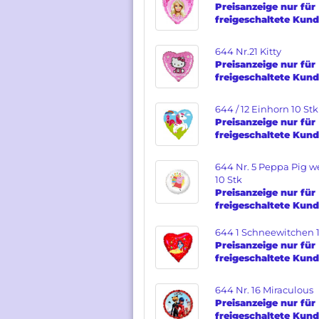
Preisanzeige nur für
freigeschaltete Kun
Verpackte Ballons anzeigen
644 Nr.21 Kitty
Folienballons Figuren
Preisanzeige nur für
Zahlen
freigeschaltete Kun
Gebutstag
Hochzeit
644 / 12 Einhorn 10 Stk
Baby
Preisanzeige nur für
freigeschaltete Kun
Welcome
Besondere Grüße
644 Nr. 5 Peppa Pig w
10 Stk
Preisanzeige nur für
freigeschaltete Kun
644 1 Schneewitchen 1
Preisanzeige nur für
freigeschaltete Kun
644 Nr. 16 Miraculous
Preisanzeige nur für
freigeschaltete Kun