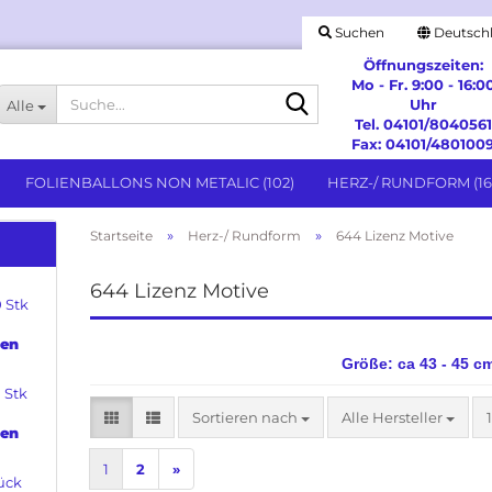
Suchen
Deutsch
Öffnungszeiten:
Mo - Fr. 9:00 - 16:0
Suche...
Uhr
Alle
Tel. 04101/8040561
Fax: 04101/480100
FOLIENBALLONS NON METALIC (102)
HERZ-/ RUNDFORM (16
»
»
Startseite
Herz-/ Rundform
644 Lizenz Motive
Stabballons anzeigen
644 Lizenz Motive
 Stk
Stabballon ohne Lizenz
Besondere Anlässe anzeigen
Stabballons Lizensmotive
Geburtstag & Messages
den
Hochzeit & Jubiläum
Größe: ca 43 - 45 c
Spezielle Feiertage
 Stk
Willkommen
Sortieren nach
Sortieren nach
Alle Hersteller
den
1
2
»
ück