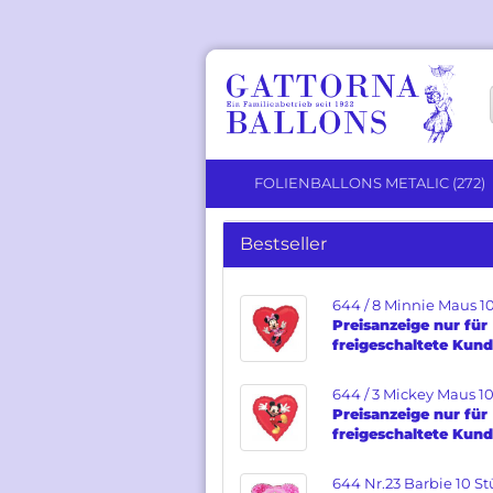
FOLIENBALLONS METALIC (272)
Bestseller
Solid Color anzeigen
Herz Ballons
644 / 8 Minnie Maus 10
Preisanzeige nur für
Runde Ballons
freigeschaltete Kun
Stern Ballons
644 / 3 Mickey Maus 10
Preisanzeige nur für
freigeschaltete Kun
644 Nr.23 Barbie 10 St