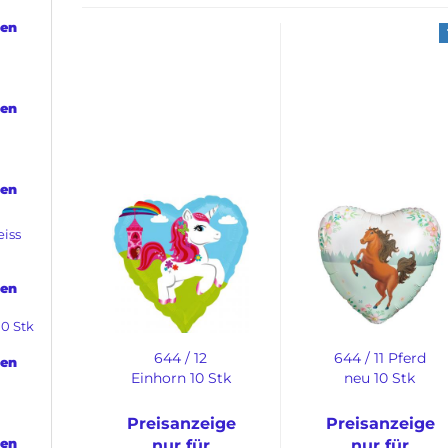
den
den
den
eiss
den
0 Stk
644 / 12
644 / 11 Pferd
den
Einhorn 10 Stk
neu 10 Stk
Preisanzeige
Preisanzeige
den
nur für
nur für