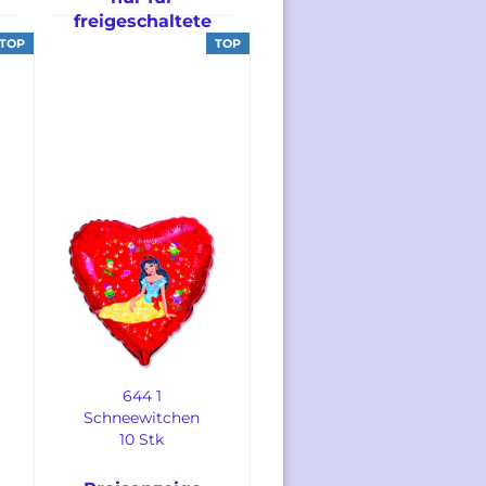
freigeschaltete
Kunden
TOP
TOP
644 1
Schneewitchen
10 Stk