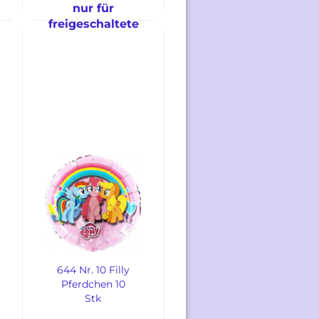
nur für
freigeschaltete
Kunden
644 Nr. 10 Filly
Pferdchen 10
Stk