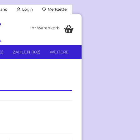
land
Login
Merkzettel
0
Ihr Warenkorb
9
2)
ZAHLEN (102)
WEITERE