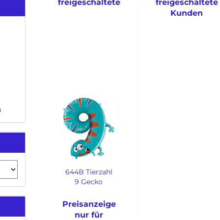
freigeschaltete
freigeschaltete
Kunden
Kunden
n
644B Tierzahl
9 Gecko
Preisanzeige
nur für