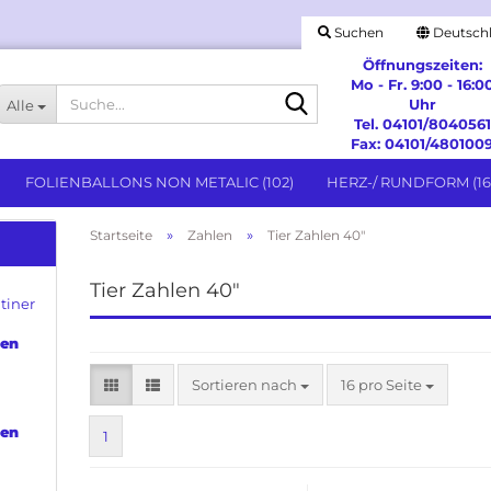
Suchen
Deutsch
Öffnungszeiten:
Mo - Fr. 9:00 - 16:0
Suche...
Uhr
Alle
Tel. 04101/8040561
Fax: 04101/480100
FOLIENBALLONS NON METALIC (102)
HERZ-/ RUNDFORM (16
»
»
Startseite
Zahlen
Tier Zahlen 40"
Stabballons anzeigen
Tier Zahlen 40"
tiner
Stabballon ohne Lizenz
Besondere Anlässe anzeigen
Stabballons Lizensmotive
Geburtstag & Messages
den
Hochzeit & Jubiläum
Spezielle Feiertage
Sortieren nach
pro Seite
Sortieren nach
16 pro Seite
Willkommen
den
1
m