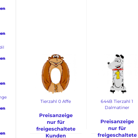
den
den
dil
den
den
ange
Tierzahl 0 Affe
644B Tierzahl 1
Dalmatiner
den
Preisanzeige
Preisanzeige
nur für
nur für
freigeschaltete
den
freigeschaltete
Kunden