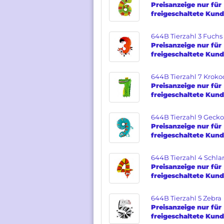
Preisanzeige nur für
freigeschaltete Kun
Verpackte Ballons anzeigen
644B Tierzahl 3 Fuchs
Folienballons Figuren
Preisanzeige nur für
Zahlen
freigeschaltete Kun
Gebutstag
Hochzeit
644B Tierzahl 7 Kroko
Baby
Preisanzeige nur für
freigeschaltete Kun
Welcome
Besondere Grüße
644B Tierzahl 9 Gecko
Preisanzeige nur für
freigeschaltete Kun
644B Tierzahl 4 Schl
Preisanzeige nur für
freigeschaltete Kun
644B Tierzahl 5 Zebra
Preisanzeige nur für
freigeschaltete Kun