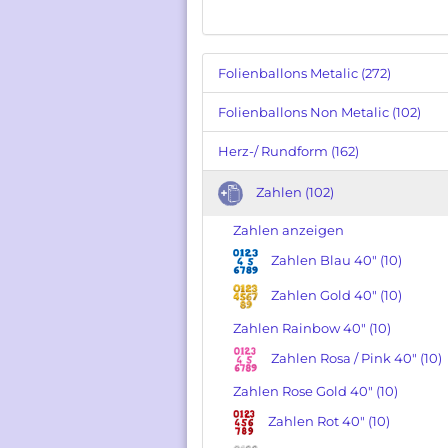
Folienballons Metalic (272)
Folienballons Non Metalic (102)
Herz-/ Rundform (162)
Zahlen (102)
Zahlen anzeigen
Zahlen Blau 40" (10)
Zahlen Gold 40" (10)
Zahlen Rainbow 40" (10)
Zahlen Rosa / Pink 40" (10)
Zahlen Rose Gold 40" (10)
Zahlen Rot 40" (10)