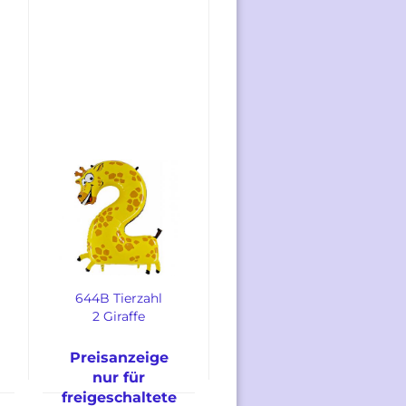
644B Tierzahl
2 Giraffe
Preisanzeige
nur für
freigeschaltete