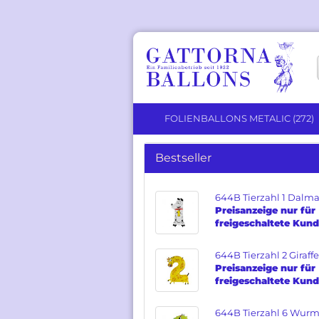
FOLIENBALLONS METALIC (272)
Bestseller
Solid Color anzeigen
Herz Ballons
644B Tierzahl 1 Dalma
Preisanzeige nur für
Runde Ballons
freigeschaltete Kun
Stern Ballons
644B Tierzahl 2 Giraffe
Preisanzeige nur für
freigeschaltete Kun
644B Tierzahl 6 Wur