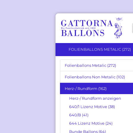
FOLIENBALLONS METALIC (272)
Folienballons Metalic (272)
Solid Color anzeigen
Folienballons Non Metalic (102)
Herz Ballons
Herz-/ Rundform (162)
Runde Ballons
Stern Ballons
Herz-/ Rundform anzeigen
640/1 Lizenz Motive (38)
640/B (41)
644 Lizenz Motive (24)
Runde Ballons (64)