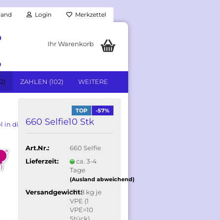
land
Login
Merkzettel
0
Ihr Warenkorb
9
2)
ZAHLEN (102)
WEITERE
TOP
-57%
660 Selfie10 Stk
l in dieser Kategorie
Art.Nr.:
660 Selfie
Lieferzeit:
ca. 3-4
Tage
(Ausland abweichend)
Versandgewicht:
0.118
kg je
VPE (1
VPE=10
Stück)