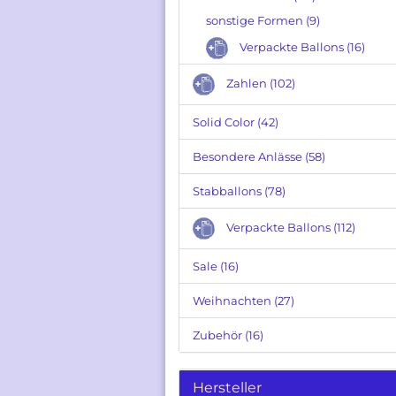
sonstige Formen (9)
Verpackte Ballons anzeigen
Verpackte Ballons (16)
Folienballons Figuren
Zahlen (102)
Zahlen
Gebutstag
Solid Color (42)
Hochzeit
Baby
Besondere Anlässe (58)
Welcome
Stabballons (78)
Besondere Grüße
Verpackte Ballons (112)
Sale (16)
Weihnachten (27)
Zubehör (16)
Hersteller