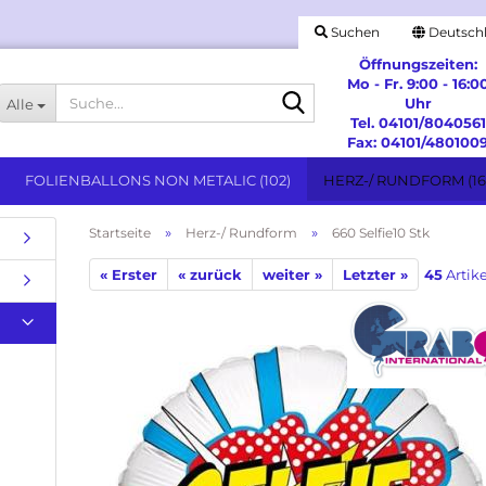
Suchen
Deutsch
Öffnungszeiten:
Mo - Fr. 9:00 - 16:0
Suche...
Uhr
Alle
Tel. 04101/8040561
Fax: 04101/480100
FOLIENBALLONS NON METALIC (102)
HERZ-/ RUNDFORM (16
»
»
Startseite
Herz-/ Rundform
660 Selfie10 Stk
« Erster
« zurück
Stabballons anzeigen
weiter »
Letzter »
45
Artike
Stabballon ohne Lizenz
Besondere Anlässe anzeigen
Stabballons Lizensmotive
Geburtstag & Messages
Hochzeit & Jubiläum
Spezielle Feiertage
Willkommen