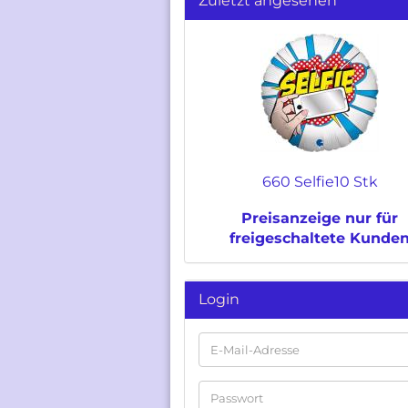
Zuletzt angesehen
660 Selfie10 Stk
Preisanzeige nur für
freigeschaltete Kunde
Login
E-
Mail-
Adresse
Passwort