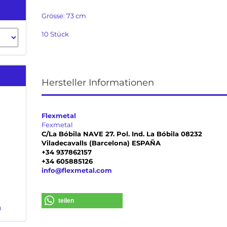
Grösse: 73 cm
10 Stück
Hersteller Informationen
Flexmetal
Fexmetal
C/La Bóbila NAVE 27. Pol. Ind. La Bóbila 08232
Viladecavalls (Barcelona) ESPAÑA
+34 937862157
+34 605885126
info@flexmetal.com
teilen
n