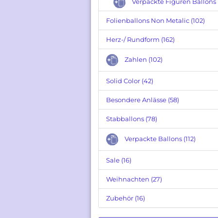
Verpackte Figuren Ballons (
Folienballons Non Metalic (102)
Verpackte Ballons anzeigen
Folienballons Figuren
Herz-/ Rundform (162)
Zahlen
Zahlen (102)
Gebutstag
Hochzeit
Solid Color (42)
Baby
Welcome
Besondere Anlässe (58)
Besondere Grüße
Stabballons (78)
Verpackte Ballons (112)
Sale (16)
Weihnachten (27)
Zubehör (16)