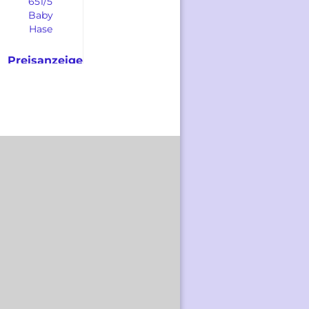
651/5
Baby
Hase
Preisanzeige
nur für
freigeschaltete
te
Kunden