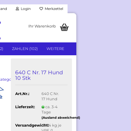
land
Login
Merkzettel
0
Ihr Warenkorb
9
2)
ZAHLEN (102)
WEITERE
640 C Nr. 17 Hund
10 Stk
Kategorie
Art.Nr.:
640 C Nr.
17 Hund
Lieferzeit:
ca. 3-4
Tage
(Ausland abweichend)
Versandgewicht:
0.174
kg je
VPE (1