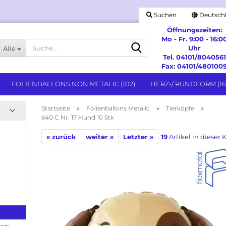
Suchen
Deutsch
Öffnungszeiten:
Mo - Fr. 9:00 - 16:0
Suche...
Uhr
Alle
Tel. 04101/8040561
Fax: 04101/480100
FOLIENBALLONS NON METALIC (102)
HERZ-/ RUNDFORM (16
»
»
»
Startseite
Folienballons Metalic
Tierköpfe
640 C Nr. 17 Hund 10 Stk
Stabballons anzeigen
« zurück
weiter »
Letzter »
19
Artikel in dieser 
Stabballon ohne Lizenz
Besondere Anlässe anzeigen
Stabballons Lizensmotive
Geburtstag & Messages
Hochzeit & Jubiläum
Spezielle Feiertage
Willkommen