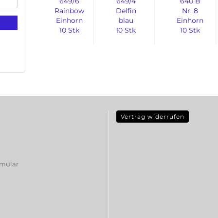
649/6
649/4
640 B
Rainbow
Delfin
Nr. 8
Einhorn
blau
Einhorn
10 Stk
10 Stk
10 Stk
Preisanzeige
Preisanzeige
Preisanzeige
nur für
nur für
nur für
freigeschaltete
freigeschaltete
freigeschalte
Kunden
Kunden
Kunden
Vertrag widerrufen
rmular