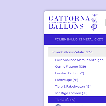
FOLIENBALLONS METALIC (272)
Folienballons Metalic (272)
Solid Color anzeigen
Folienballons Metalic anzeigen
Herz Ballons
Comic Figuren (109)
Runde Ballons
Limited Edition (7)
Stern Ballons
Fahrzeuge (38)
Tiere & Fabelwesen (134)
sonstige Formen (59)
Tierköpfe (19)