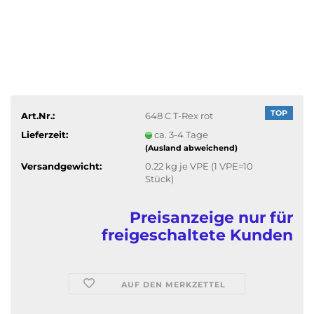
TOP
Art.Nr.:
648 C T-Rex rot
Lieferzeit:
ca. 3-4 Tage
(Ausland abweichend)
Versandgewicht:
0.22
kg je VPE (1 VPE=10
Stück)
Preisanzeige nur für
freigeschaltete Kunden
AUF DEN MERKZETTEL