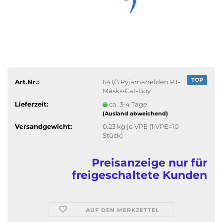
TOP
Art.Nr.:
641/3 Pyjamahelden PJ-
Masks-Cat-Boy
Lieferzeit:
ca. 3-4 Tage
(Ausland abweichend)
Versandgewicht:
0.23
kg je VPE (1 VPE=10
Stück)
Preisanzeige nur für
freigeschaltete Kunden
AUF DEN MERKZETTEL